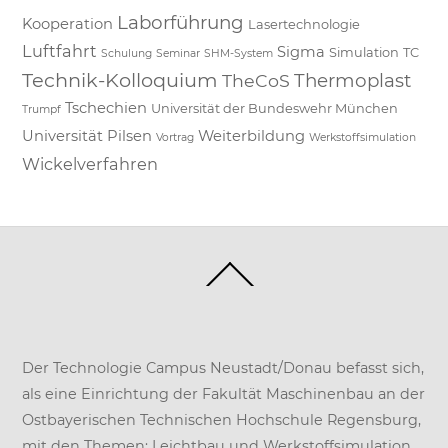
Laborführung
Kooperation
Lasertechnologie
Luftfahrt
Sigma
Simulation
TC
Schulung
Seminar
SHM-System
Technik-Kolloquium
Thermoplast
TheCoS
Tschechien
Universität der Bundeswehr München
Trumpf
Universität Pilsen
Weiterbildung
Vortrag
Werkstoffsimulation
Wickelverfahren
Back
To
Top
Der Technologie Campus Neustadt/Donau befasst sich,
als eine Einrichtung der
Fakultät Maschinenbau
an der
Ostbayerischen Technischen Hochschule Regensburg
,
mit den Themen: Leichtbau und Werkstoffsimulation.