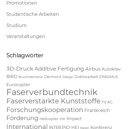
Promotionen
Studentische Arbeiten
Studium
Veranstaltungen
Schlagwörter
3D-Druck
Additive Fertigung
Airbus
Autoklav
BIRD
Clermont
Doktorarbeit
ERASMUS
Bruchmechanik
Design
Eurocopter
Faserverbundtechnik
Faserverstärkte Kunststoffe
Fit AG
Forschungskooperation
Frankreich
Förderung
Impact
Helicopter
IHK
International
INTREPID-HEI
Konferenz
Italien