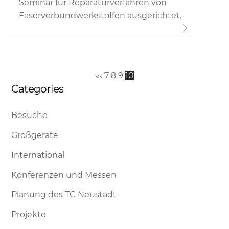
Seminar für Reparaturverfahren von
Faserverbundwerkstoffen ausgerichtet.
«
‹
7
8
9
10
Categories
Besuche
Großgeräte
International
Konferenzen und Messen
Planung des TC Neustadt
Projekte