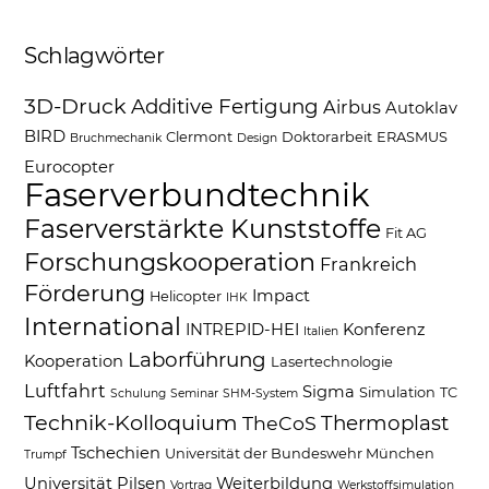
Schlagwörter
3D-Druck
Additive Fertigung
Airbus
Autoklav
BIRD
Clermont
Doktorarbeit
ERASMUS
Bruchmechanik
Design
Eurocopter
Faserverbundtechnik
Faserverstärkte Kunststoffe
Fit AG
Forschungskooperation
Frankreich
Förderung
Impact
Helicopter
IHK
International
INTREPID-HEI
Konferenz
Italien
Laborführung
Kooperation
Lasertechnologie
Luftfahrt
Sigma
Simulation
TC
Schulung
Seminar
SHM-System
Technik-Kolloquium
Thermoplast
TheCoS
Tschechien
Universität der Bundeswehr München
Trumpf
Universität Pilsen
Weiterbildung
Vortrag
Werkstoffsimulation