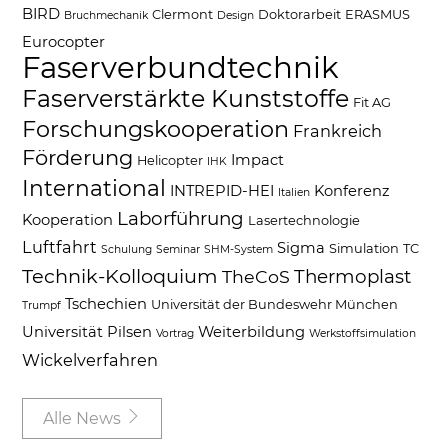
BIRD
Clermont
Doktorarbeit
ERASMUS
Bruchmechanik
Design
Eurocopter
Faserverbundtechnik
Faserverstärkte Kunststoffe
Fit AG
Forschungskooperation
Frankreich
Förderung
Impact
Helicopter
IHK
International
INTREPID-HEI
Konferenz
Italien
Laborführung
Kooperation
Lasertechnologie
Luftfahrt
Sigma
Simulation
TC
Schulung
Seminar
SHM-System
Technik-Kolloquium
Thermoplast
TheCoS
Tschechien
Universität der Bundeswehr München
Trumpf
Universität Pilsen
Weiterbildung
Vortrag
Werkstoffsimulation
Wickelverfahren
Alle News