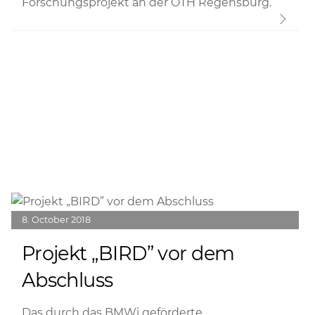
Forschungsprojekt an der OTH Regensburg.
Link
8
October
2018
Projekt „BIRD” vor dem
Abschluss
Das durch das BMWi geförderte