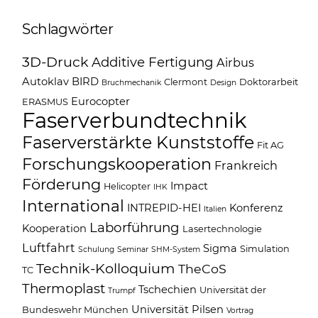
Schlagwörter
3D-Druck
Additive Fertigung
Airbus
Autoklav
BIRD
Clermont
Doktorarbeit
Bruchmechanik
Design
Eurocopter
ERASMUS
Faserverbundtechnik
Faserverstärkte Kunststoffe
Fit AG
Forschungskooperation
Frankreich
Förderung
Impact
Helicopter
IHK
International
INTREPID-HEI
Konferenz
Italien
Laborführung
Kooperation
Lasertechnologie
Luftfahrt
Sigma
Simulation
Schulung
Seminar
SHM-System
Technik-Kolloquium
TheCoS
TC
Thermoplast
Tschechien
Universität der
Trumpf
Universität Pilsen
Bundeswehr München
Vortrag