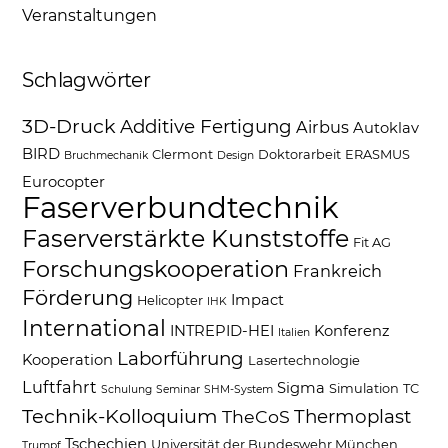
Veranstaltungen
Schlagwörter
3D-Druck
Additive Fertigung
Airbus
Autoklav
BIRD
Clermont
Doktorarbeit
ERASMUS
Bruchmechanik
Design
Eurocopter
Faserverbundtechnik
Faserverstärkte Kunststoffe
Fit AG
Forschungskooperation
Frankreich
Förderung
Impact
Helicopter
IHK
International
INTREPID-HEI
Konferenz
Italien
Laborführung
Kooperation
Lasertechnologie
Luftfahrt
Sigma
Simulation
TC
Schulung
Seminar
SHM-System
Technik-Kolloquium
Thermoplast
TheCoS
Tschechien
Universität der Bundeswehr München
Trumpf