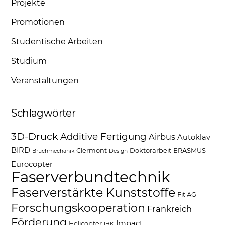
Projekte
Promotionen
Studentische Arbeiten
Studium
Veranstaltungen
Schlagwörter
3D-Druck
Additive Fertigung
Airbus
Autoklav
BIRD
Clermont
Doktorarbeit
ERASMUS
Bruchmechanik
Design
Eurocopter
Faserverbundtechnik
Faserverstärkte Kunststoffe
Fit AG
Forschungskooperation
Frankreich
Förderung
Impact
Helicopter
IHK