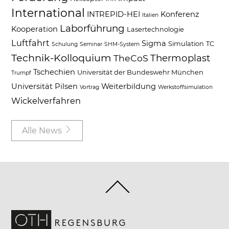
International
INTREPID-HEI
Konferenz
Italien
Laborführung
Kooperation
Lasertechnologie
Luftfahrt
Sigma
Simulation
TC
Schulung
Seminar
SHM-System
Technik-Kolloquium
Thermoplast
TheCoS
Tschechien
Universität der Bundeswehr München
Trumpf
Universität Pilsen
Weiterbildung
Vortrag
Werkstoffsimulation
Wickelverfahren
Alle News
Back
To
Top