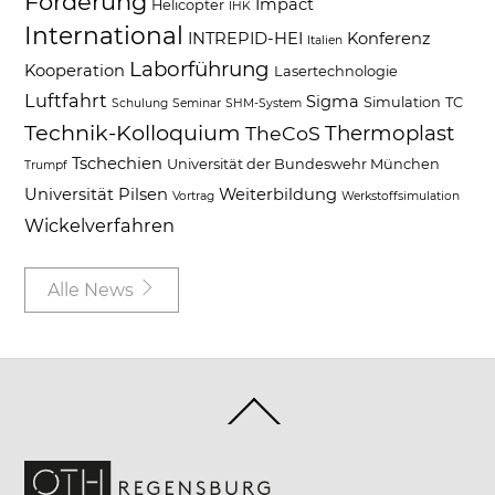
Förderung
Impact
Helicopter
IHK
International
INTREPID-HEI
Konferenz
Italien
Laborführung
Kooperation
Lasertechnologie
Luftfahrt
Sigma
Simulation
TC
Schulung
Seminar
SHM-System
Technik-Kolloquium
Thermoplast
TheCoS
Tschechien
Universität der Bundeswehr München
Trumpf
Universität Pilsen
Weiterbildung
Vortrag
Werkstoffsimulation
Wickelverfahren
Alle News
Back
To
Top