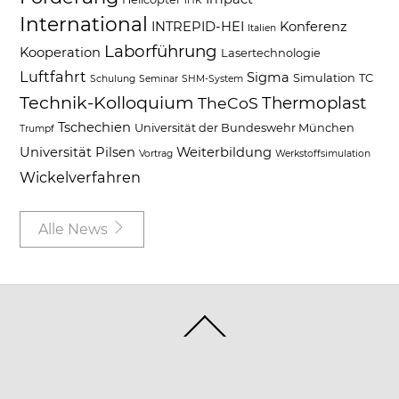
IHK
International
INTREPID-HEI
Konferenz
Italien
Laborführung
Kooperation
Lasertechnologie
Luftfahrt
Sigma
Simulation
TC
Schulung
Seminar
SHM-System
Technik-Kolloquium
Thermoplast
TheCoS
Tschechien
Universität der Bundeswehr München
Trumpf
Universität Pilsen
Weiterbildung
Vortrag
Werkstoffsimulation
Wickelverfahren
Alle News
Back
To
Top