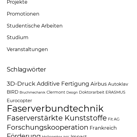
Projekte
Promotionen
Studentische Arbeiten
Studium
Veranstaltungen
Schlagwörter
3D-Druck
Additive Fertigung
Airbus
Autoklav
BIRD
Clermont
Doktorarbeit
ERASMUS
Bruchmechanik
Design
Eurocopter
Faserverbundtechnik
Faserverstärkte Kunststoffe
Fit AG
Forschungskooperation
Frankreich
Förderung
Impact
Helicopter