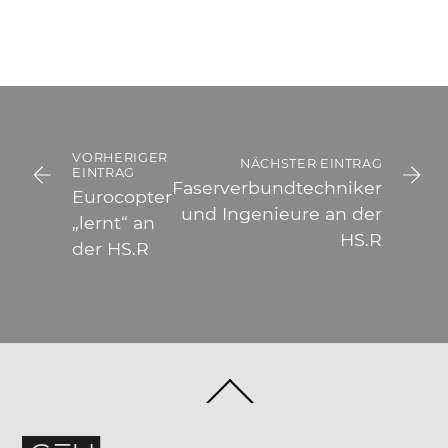
VORHERIGER
NÄCHSTER EINTRAG
EINTRAG
Faserverbundtechniker
Eurocopter
und Ingenieure an der
„lernt“ an
HS.R
der HS.R
Back
To
Top