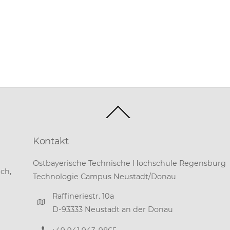
Back
To
Top
Kontakt
Ostbayerische Technische Hochschule Regensburg
ch,
Technologie Campus Neustadt/Donau
Raffineriestr. 10a
D-93333 Neustadt an der Donau