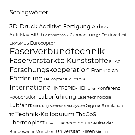
Schlagwörter
3D-Druck
Additive Fertigung
Airbus
Autoklav
BIRD
Clermont
Doktorarbeit
Bruchmechanik
Design
Eurocopter
ERASMUS
Faserverbundtechnik
Faserverstärkte Kunststoffe
Fit AG
Forschungskooperation
Frankreich
Förderung
Impact
Helicopter
IHK
International
INTREPID-HEI
Konferenz
Italien
Laborführung
Kooperation
Lasertechnologie
Luftfahrt
Sigma
Simulation
Schulung
Seminar
SHM-System
Technik-Kolloquium
TheCoS
TC
Thermoplast
Tschechien
Universität der
Trumpf
Universität Pilsen
Bundeswehr München
Vortrag