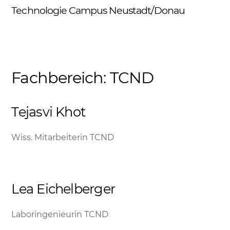
Skip
Technologie Campus Neustadt/Donau
Me
to
content
Fachbereich:
TCND
Tejasvi Khot
Wiss. Mitarbeiterin TCND
Lea Eichelberger
Laboringenieurin TCND