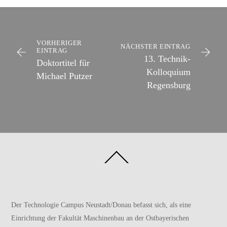
VORHERIGER
NÄCHSTER EINTRAG
EINTRAG
13. Technik-
Doktortitel für
Kolloquium
Michael Putzer
Regensburg
Back
To
Top
Der Technologie Campus Neustadt/Donau befasst sich, als eine
Einrichtung der
Fakultät Maschinenbau
an der
Ostbayerischen